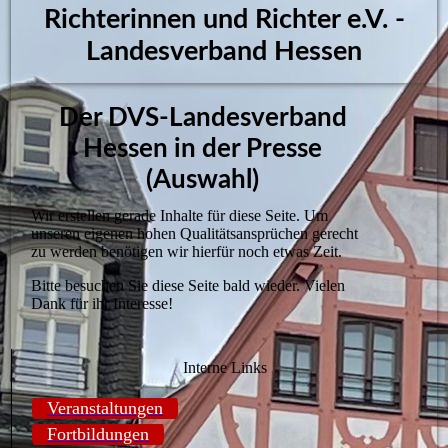
Richterinnen und Richter e.V.​ -
Landesverband Hessen
Der DVS-Landesverband
Hessen in der Presse
(Auswahl)
Wir erstellen gerade Inhalte für diese Seite. Um
unseren eigenen hohen Qualitätsansprüchen gerecht
zu werden benötigen wir hierfür noch etwas Zeit.
Bitte besuchen Sie diese Seite bald wieder. Vielen
Dank für ihr Interesse!
Interne Links
Veranstaltungen
Fortbildungen