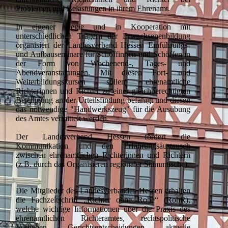
Problemen und Belastungen in ihrem Ehrenamt.
In eigener Regie und in Kooperation mit
unterschiedlichen Trägern der Erwachsenenbildung
organisiert der Landesverband Hessen Einführungs-
und Aufbauseminare für Schöffinnen und Schöffen in
der Form von Wochenend-, Tages- und
Abendveranstaltungen. Mit diesen Fort- und
Weiterbildungskursen sollen ehrenamtliche
Richterinnen und Richter zu einer gleichberechtigten
Beteiligung an der Urteilsfindung befähigt und diesen
das notwendige "Handwerkszeug" für die Ausübung
des Amtes vermittelt werden.
Der Landesverband Hessen fördert die
Kommunikation und den Erfahrungsaustausch
zwischen ehrenamtlichen Richterinnen und Richtern
(z.B. durch das Organisieren regionaler Stammtische).
Die Mitglieder des Landesverbandes Hessen erhalten
die Fachzeitschrift „Richter ohne Robe“ (RohR),
welche wichtige Informationen über die Praxis des
ehrenamtlichen Richteramtes, rechtspolitische
Vorhaben, Gerichtsentscheidungen, aktuelle