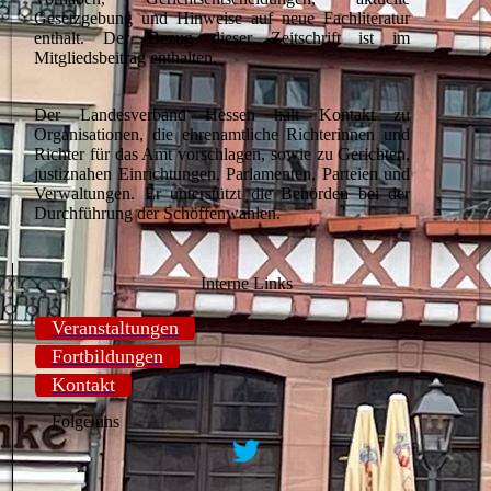
Gesetzgebung und Hinweise auf neue Fachliteratur
enthält. Der Bezug dieser Zeitschrift ist im
Mitgliedsbeitrag enthalten.
Der Landesverband Hessen hält Kontakt zu
Organisationen, die ehrenamtliche Richterinnen und
Richter für das Amt vorschlagen, sowie zu Gerichten,
justiznahen Einrichtungen, Parlamenten, Parteien und
Verwaltungen. Er unterstützt die Behörden bei der
Durchführung der Schöffenwahlen.
Interne Links
Veranstaltungen
Fortbildungen
Kontakt
Folge uns