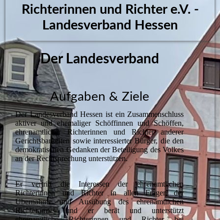
Richterinnen und Richter e.V.​ -
Landesverband Hessen
Der Landesverband
Aufgaben & Ziele
Der Landesverband Hessen ist ein Zusammenschluss
aktiver und ehemaliger Schöffinnen und Schöffen,
ehrenamtlicher Richterinnen und Richter anderer
Gerichtsbarkeiten sowie interessierter Bürger, die den
demokratischen Gedanken der Beteiligung des Volkes
an der Rechtsprechung unterstützen.
Er vertritt die Interessen der ehrenamtlichen
Richterinnen und Richter in allen Fragen der
Übernahme und Ausübung des ehrenamtlichen
Richteramtes und er berät und unterstützt
ehrenamtliche Richterinnen und Richter bei